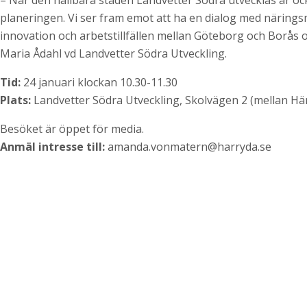
– När den hållbara staden Landvetter Södra utvecklas är ocks
planeringen. Vi ser fram emot att ha en dialog med näringsm
innovation och arbetstillfällen mellan Göteborg och Borås o
Maria Ådahl vd Landvetter Södra Utveckling.
Tid:
24 januari klockan 10.30-11.30
Plats:
Landvetter Södra Utveckling, Skolvägen 2 (mellan 
Besöket är öppet för media.
Anmäl intresse till:
amanda.vonmatern@harryda.se