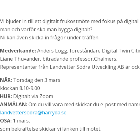
Vi bjuder in till ett digitalt frukostmöte med fokus på digital
man och varför ska man bygga digitalt?
Ni kan även skicka in frågor under träffen.
Medverkande:
Anders Logg, föreståndare Digital Twin Citi
Liane Thuvander, biträdande professor,Chalmers.
Representanter från Landvetter Södra Utveckling AB är ock
NÄR:
Torsdag den 3 mars
klockan 8.10-9.00
HUR:
Digitalt via Zoom
ANMÄLAN:
Om du vill vara med skickar du e-post med namn t
landvettersodra@harryda.se
OSA:
1 mars,
som bekräftelse skickar vi länken till mötet.