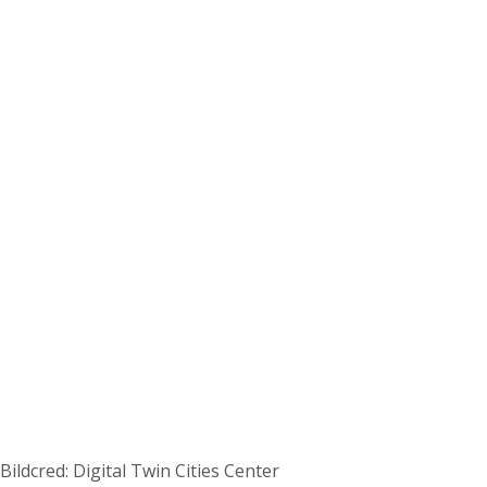
Att bygga en stad i di
Bildcred: Digital Twin Cities Center