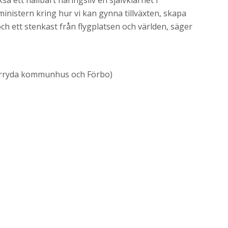
å ett hållbart näringsliv en självklarhet i
inistern kring hur vi kan gynna tillväxten, skapa
ch ett stenkast från flygplatsen och världen, säger
Härryda kommunhus och Förbo)