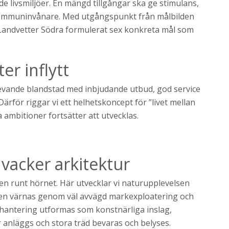
de livsmiljöer. En mängd tillgångar ska ge stimulans,
 kommuninvånare. Med utgångspunkt från målbilden
r Landvetter Södra formulerat sex konkreta mål som
er inflytt
en levande blandstad med inbjudande utbud, god service
för riggar vi ett helhetskoncept för ”livet mellan
a ambitioner fortsätter att utvecklas.
vacker arkitektur
en runt hörnet. Här utvecklar vi naturupplevelsen
den värnas genom väl avvägd markexploatering och
hantering utformas som konstnärliga inslag,
r anläggs och stora träd bevaras och belyses.