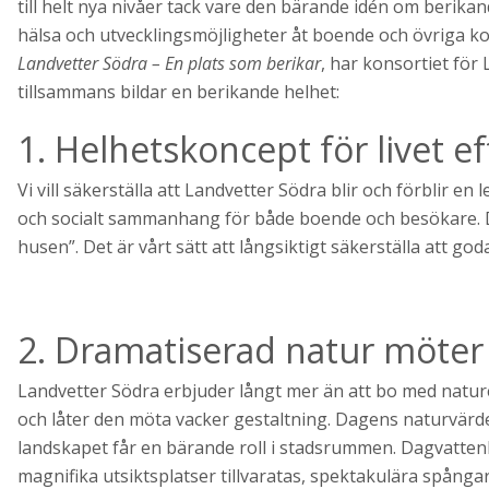
till helt nya nivåer tack vare den bärande idén om berikan
hälsa och utvecklingsmöjligheter åt boende och övriga
Landvetter Södra – En plats som berikar
, har konsortiet fö
tillsammans bildar en berikande helhet:
1. Helhetskoncept för livet eft
Vi vill säkerställa att Landvetter Södra blir och förblir 
och socialt sammanhang för både boende och besökare. Där
husen”. Det är vårt sätt att långsiktigt säkerställa att god
2. Dramatiserad natur möter 
Landvetter Södra erbjuder långt mer än att bo med natur
och låter den möta vacker gestaltning. Dagens naturvär
landskapet får en bärande roll i stadsrummen. Dagvatten
magnifika utsiktsplatser tillvaratas, spektakulära spånga