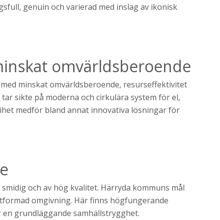
full, genuin och varierad med inslag av ikonisk
h minskat omvärldsberoende
e med minskat omvärldsberoende, resurseffektivitet
i tar sikte på moderna och cirkulära system för el,
rihet medför bland annat innovativa lösningar för
ce
ig, smidig och av hög kvalitet. Härryda kommuns mål
 utformad omgivning. Här finns högfungerande
ger en grundläggande samhällstrygghet.