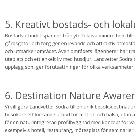
5. Kreativt bostads- och loka
Bostadsutbudet spänner från yteffektiva mindre hem till 
gårdsgator och torg ger en levande och attraktiv atmosfä
och utmärker området. Även områdets lägenheter har tradit
uteplats och ett enkelt liv med husdjur. Landvetter Södra 
upplägg som ger förutsättningar för olika verksamheter a
6. Destination Nature Aware
Vi vill göra Landvetter Södra till en unik besöksdestinat
besökare ett lockande utbud för motion och hälsa, utan att 
för en naturintegrerad profilbyggnad med koncept för väl
exempelvis hotell, restaurang, mötesplats för seminarier 