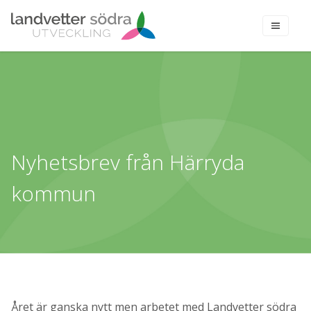
Nyhetsbrev från Härryda
kommun
Året är ganska nytt men arbetet med Landvetter södra