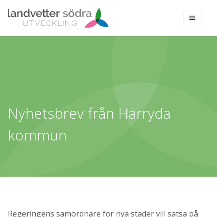
Nyhetsbrev från Härryda
kommun
Regeringens samordnare för nya städer vill satsa på